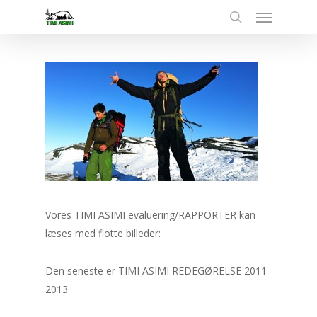
Menu
Skip
to
search
main
content
Vores TIMI ASIMI evaluering/RAPPORTER kan
læses med flotte billeder:
Den seneste er TIMI ASIMI REDEGØRELSE 2011-
2013