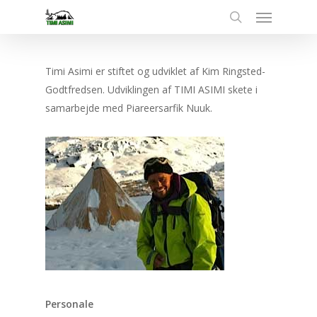
Menu
Skip
to
search
main
content
Timi Asimi er stiftet og udviklet af Kim Ringsted-
Godtfredsen. Udviklingen af TIMI ASIMI skete i
samarbejde med Piareersarfik Nuuk.
Personale